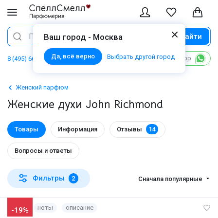
Найти
Поиск
Ваш город - Москва
Да, всё верно
Выбрать другой город
Написать в WhatsApp
8 (495) 668 06 02
Женский парфюм
Женские духи John Richmond
Товары
Информация
Отзывы
14
Вопросы и ответы
Фильтры
2
Сначала популярные
ноты
описание
-19%