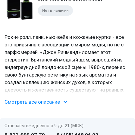
Нет в наличии
Рок-н-ролл, панк, нью-вейв и кожаные куртки - все
это привычные ассоциации с миром моды, но не с
парфюмерией. «Джон Ричманд» ломает этот
стереотип. Британский модный дом, выросший из
андеграундной лондонской сцены 1980-х, перенес
свою бунтарскую эстетику на язык ароматов и
создал коллекцию женских духов, в которых
дерзость и женственность существуют на равных.
Смотреть все описание
Панк в хрустальном флаконе
Дизайнер Джон Ричмонд, родившийся в 1961 году,
обладал редким даром: соединять анархичный панк
Отвечаем ежедневно с 9 до 21 (МСК)
с элегантным кроем. Окончив Кингстонский