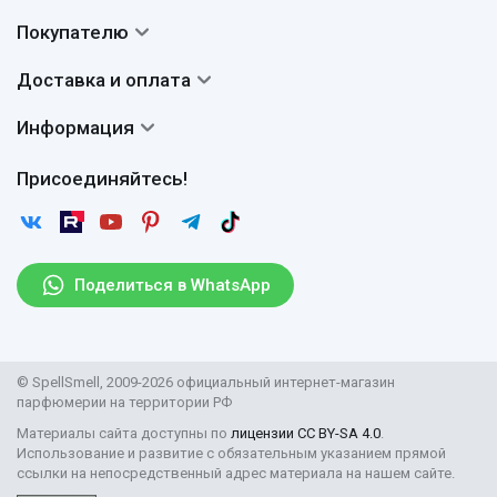
Контакты
Покупателю
О нас
Система скидок
Доставка и оплата
Авторы
Частые вопросы
Доставка
Сертификаты
Информация
Вопросы и ответы
Оплата
Гарантии
Договор оферты
Отзывы
Присоединяйтесь!
Возврат
Согласие на обработку персональных данных
Новости
Пользовательское соглашение
Статьи
Защита персональных данных
Рассылка
Поделиться в WhatsApp
Правила продажи товаров (Постановление Правительства
РФ № 2463)
Парфюмерия оптом
© SpellSmell, 2009-2026 официальный интернет-магазин
Поставщикам
парфюмерии на территории РФ
Материалы сайта доступны по
лицензии CC BY-SA 4.0
.
Использование и развитие с обязательным указанием прямой
ссылки на непосредственный адрес материала на нашем сайте.