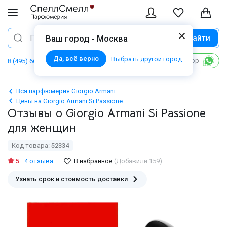
Найти
Поиск
Ваш город - Москва
Да, всё верно
Выбрать другой город
Написать в WhatsApp
8 (495) 668 06 02
Вся парфюмерия Giorgio Armani
Цены на Giorgio Armani Si Passione
Отзывы о Giorgio Armani Si Passione
для женщин
Код товара:
52334
5
4 отзыва
В избранное
(Добавили 159)
Узнать срок и стоимость доставки