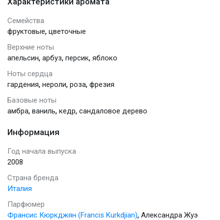
Характеристики аромата
Семейства
,
фруктовые
цветочные
Верхние ноты
,
,
,
апельсин
арбуз
персик
яблоко
Ноты сердца
,
,
,
гардения
нероли
роза
фрезия
Базовые ноты
,
,
,
амбра
ваниль
кедр
сандаловое дерево
Информация
Год начала выпуска
2008
Страна бренда
Италия
Парфюмер
,
Франсис Кюркджян (Francis Kurkdjian)
Александра Жуэ