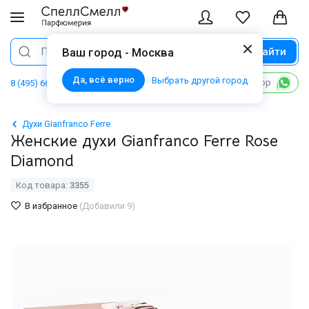
Найти
Поиск
Ваш город - Москва
Да, всё верно
Выбрать другой город
Написать в WhatsApp
8 (495) 668 06 02
Духи Gianfranco Ferre
Женские духи Gianfranco Ferre Rose
Diamond
Код товара:
3355
В избранное
(Добавили 9)