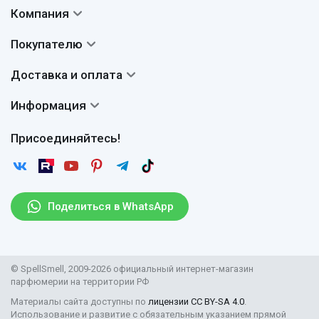
Компания
Контакты
Покупателю
О нас
Система скидок
Доставка и оплата
Авторы
Частые вопросы
Доставка
Сертификаты
Информация
Вопросы и ответы
Оплата
Гарантии
Договор оферты
Отзывы
Присоединяйтесь!
Возврат
Согласие на обработку персональных данных
Новости
Пользовательское соглашение
Статьи
Защита персональных данных
Рассылка
Поделиться в WhatsApp
Правила продажи товаров (Постановление Правительства
РФ № 2463)
Парфюмерия оптом
© SpellSmell, 2009-2026 официальный интернет-магазин
Поставщикам
парфюмерии на территории РФ
Материалы сайта доступны по
лицензии CC BY-SA 4.0
.
Использование и развитие с обязательным указанием прямой