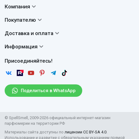
Компания
Контакты
Покупателю
О нас
Система скидок
Доставка и оплата
Авторы
Частые вопросы
Доставка
Сертификаты
Информация
Вопросы и ответы
Оплата
Гарантии
Договор оферты
Отзывы
Присоединяйтесь!
Возврат
Согласие на обработку персональных данных
Новости
Пользовательское соглашение
Статьи
Защита персональных данных
Рассылка
Поделиться в WhatsApp
Правила продажи товаров (Постановление Правительства
РФ № 2463)
Парфюмерия оптом
© SpellSmell, 2009-2026 официальный интернет-магазин
Поставщикам
парфюмерии на территории РФ
Материалы сайта доступны по
лицензии CC BY-SA 4.0
.
Использование и развитие с обязательным указанием прямой