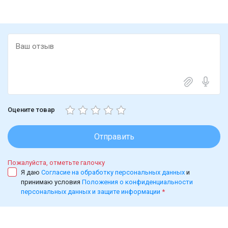
абсолютная имитация загородной жизни. Это
уникальный парфюм, который отправит Вас из офиса
или с городских улиц прямиком в дикую природу, с ее
яркими ароматами и особыми законами жизни.
Говорят, что именно у жителей России так популярны
парфюмы с нотой черной смородины: они переносят
в счастливое беззаботное детство. Хотите проверить
на собственном опыте? Загляните в наш интернет-
магазин SpellSmell.ru, чтобы приобрести один из
лучших свежих ароматов!
Оцените товар
Отправить
Пожалуйста, отметьте галочку
Я даю
Согласие на обработку персональных данных
и
принимаю условия
Положения о конфиденциальности
персональных данных и защите информации
*