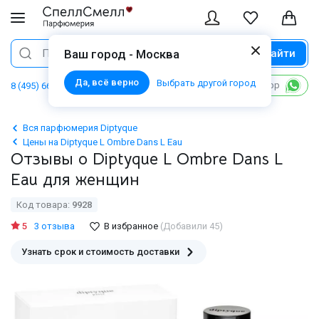
Найти
Поиск
Ваш город - Москва
Да, всё верно
Выбрать другой город
Написать в WhatsApp
8 (495) 668 06 02
Вся парфюмерия Diptyque
Цены на Diptyque L Ombre Dans L Eau
Отзывы о Diptyque L Ombre Dans L
Eau для женщин
Код товара:
9928
5
3 отзыва
В избранное
(Добавили 45)
Узнать срок и стоимость доставки