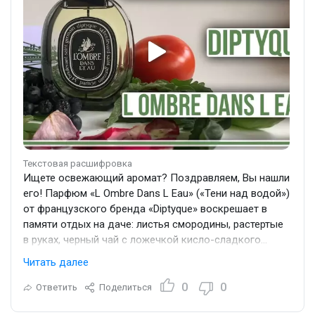
натуральное природное звучание.
Текстовая расшифровка
Ищете освежающий аромат? Поздравляем, Вы нашли
его! Парфюм «L Ombre Dans L Eau» («Тени над водой»)
от французского бренда «Diptyque» воскрешает в
памяти отдых на даче: листья смородины, растертые
в руках, черный чай с ложечкой кисло-сладкого
варенья, куст диких роз, росистые луговые цветы…
Читать далее
А рядом с домом - манящая чаща леса с его
неповторимым запахом, где слились хвоя и грибы,
0
0
Ответить
Поделиться
лесная сырость и горькие травы… «Тени над водой» -