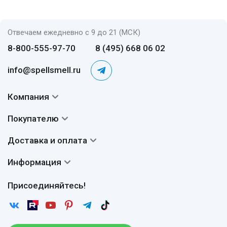
Отвечаем ежедневно с 9 до 21 (МСК)
8-800-555-97-70
8 (495) 668 06 02
info@spellsmell.ru
Компания
Контакты
Покупателю
О нас
Система скидок
Доставка и оплата
Авторы
Частые вопросы
Доставка
Сертификаты
Информация
Вопросы и ответы
Оплата
Гарантии
Договор оферты
Отзывы
Присоединяйтесь!
Возврат
Согласие на обработку персональных данных
Новости
Пользовательское соглашение
Статьи
Защита персональных данных