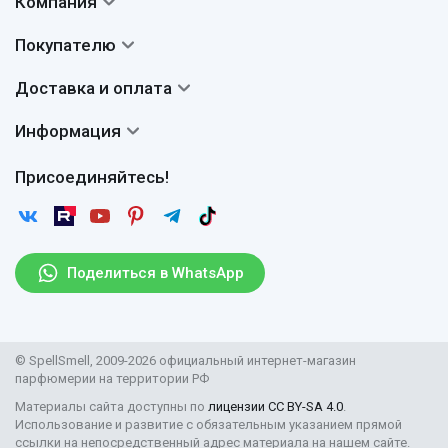
Компания
Контакты
Покупателю
О нас
Система скидок
Доставка и оплата
Авторы
Частые вопросы
Доставка
Сертификаты
Информация
Вопросы и ответы
Оплата
Гарантии
Договор оферты
Отзывы
Присоединяйтесь!
Возврат
Согласие на обработку персональных данных
Новости
Пользовательское соглашение
Статьи
Защита персональных данных
Рассылка
Поделиться в WhatsApp
Правила продажи товаров (Постановление Правительства
РФ № 2463)
Парфюмерия оптом
© SpellSmell, 2009-2026 официальный интернет-магазин
Поставщикам
парфюмерии на территории РФ
Материалы сайта доступны по
лицензии CC BY-SA 4.0
.
Использование и развитие с обязательным указанием прямой
ссылки на непосредственный адрес материала на нашем сайте.