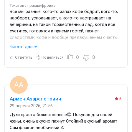
Текстовая расшифровка
Все мы разные: кого-то запах кофе бодрит, кого-то,
наоборот, успокаивает, а кого-то настраивает на
вечеринки, на такой торжественный лад, когда все
суетятся, готовятся к приему гостей, пахнет
сладостями, кофе и вообще предвкушением счастья.
Вот этот аромат я люблю носить, когда душа хочет
Читать далее
праздника. Здесь есть то, что мне нравится: чашка
того самого вкусного кофе, лимонный тортик со
0
0
Ответить
Поделиться
сгущёнкой и миндальными орехами, приглушённая, не
душная тубероза и плитка шоколада.
Кстати, одним из авторов этого аромата стал самый
модный парфюмер современности Квентин Биш. Это
он создал «Наркотический цветок», «Ганимед»,
«Делину» и многие другие хиты. А как же называется
Армен Азарапетович
5
этот парфюм с туберозой и кофе? Carolina Herrera
29 апреля 2026, 21:56
Good Girl - «Хорошая девочка».
Духи просто божественные😍 Покупал для своей
жены, очень вкусно пахнут Стойкий вкусный аромат
Сам флакон необычный ☺️