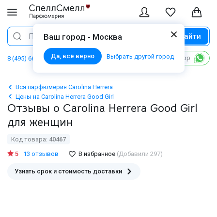
Найти
Поиск
Ваш город - Москва
Да, всё верно
Выбрать другой город
Написать в WhatsApp
8 (495) 668 06 02
Вся парфюмерия Carolina Herrera
Цены на Carolina Herrera Good Girl
Отзывы о Carolina Herrera Good Girl
для женщин
Код товара:
40467
5
13 отзывов
В избранное
(Добавили 297)
Узнать срок и стоимость доставки