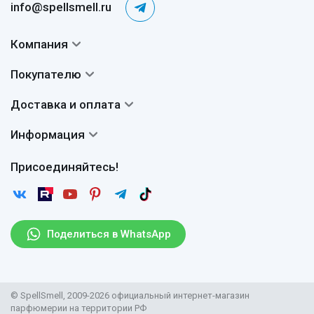
info@spellsmell.ru
Компания
Контакты
Покупателю
О нас
Система скидок
Доставка и оплата
Авторы
Частые вопросы
Доставка
Сертификаты
Информация
Вопросы и ответы
Оплата
Гарантии
Договор оферты
Отзывы
Присоединяйтесь!
Возврат
Согласие на обработку персональных данных
Новости
Пользовательское соглашение
Статьи
Защита персональных данных
Рассылка
Поделиться в WhatsApp
Правила продажи товаров (Постановление Правительства
РФ № 2463)
Парфюмерия оптом
© SpellSmell, 2009-2026 официальный интернет-магазин
Поставщикам
парфюмерии на территории РФ