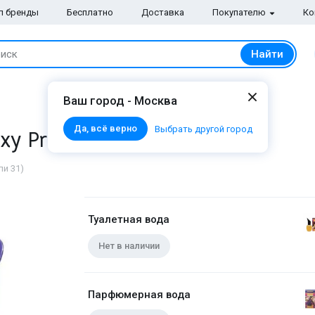
п бренды
Бесплатно
Доставка
Покупателю
Ко
Найти
иск
Ваш город - Москва
Да, всё верно
Выбрать другой город
xy Princess
ли 31)
Туалетная вода
Нет в наличии
Парфюмерная вода