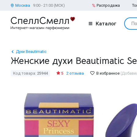
Москва
9:00 - 21:00 (МСК)
Распродажа
То
Каталог
По
Духи Beautimatic
Женские духи Beautimatic Se
Код товара:
25944
5
2 отзыва
В избранное
(Добави