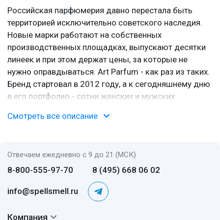
Российская парфюмерия давно перестала быть
территорией исключительно советского наследия.
Новые марки работают на собственных
производственных площадках, выпускают десятки
линеек и при этом держат цены, за которые не
нужно оправдываться. Art Parfum - как раз из таких.
Бренд стартовал в 2012 году, а к сегодняшнему дню
в его портфолио - сотни женских и мужских
композиций.
Смотреть все описание
Кто такие «Арт Парфюм»
Это российская марка парфюмерии и косметики
Отвечаем ежедневно с 9 до 21 (МСК)
сегмента масс-маркет, основанная в 2012 году.
8-800-555-97-70
8 (495) 668 06 02
Компания располагает собственной фабрикой, на
которой, помимо дочерних брендов, выпускает
info@spellsmell.ru
продукцию для сторонних заказчиков. Факт
любопытный: среди контрактных проектов - даже
Компания