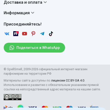
Доставка и оплата
Авторы
Частые вопросы
Доставка
Сертификаты
Информация
Вопросы и ответы
Оплата
Гарантии
Договор оферты
Отзывы
Присоединяйтесь!
Возврат
Согласие на обработку персональных данных
Новости
Пользовательское соглашение
Статьи
Защита персональных данных
Рассылка
Поделиться в WhatsApp
Правила продажи товаров (Постановление Правительства
РФ № 2463)
Парфюмерия оптом
© SpellSmell, 2009-2026 официальный интернет-магазин
Поставщикам
парфюмерии на территории РФ
Материалы сайта доступны по
лицензии CC BY-SA 4.0
.
Использование и развитие с обязательным указанием прямой
ссылки на непосредственный адрес материала на нашем сайте.