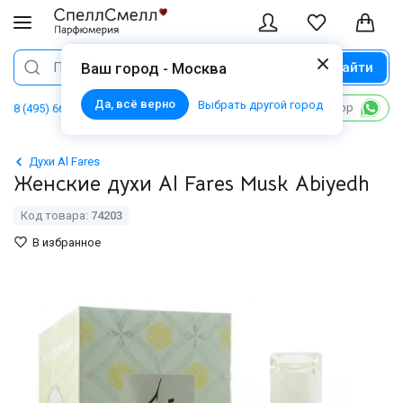
Найти
Поиск
Ваш город - Москва
Да, всё верно
Выбрать другой город
Написать в WhatsApp
8 (495) 668 06 02
Духи Al Fares
Женские духи Al Fares Musk Abiyedh
Код товара:
74203
В избранное