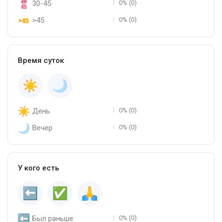
30-45
0% (0)
>45
0% (0)
Время суток
День
0% (0)
Вечер
0% (0)
У кого есть
Был раньше
0% (0)