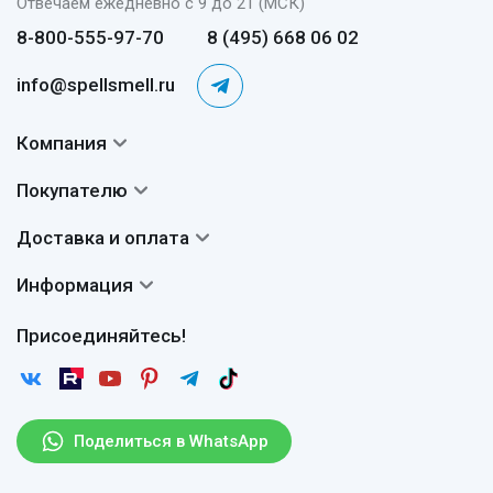
Отвечаем ежедневно с 9 до 21 (МСК)
8-800-555-97-70
8 (495) 668 06 02
info@spellsmell.ru
Компания
Контакты
Покупателю
О нас
Система скидок
Доставка и оплата
Авторы
Частые вопросы
Доставка
Сертификаты
Информация
Вопросы и ответы
Оплата
Гарантии
Договор оферты
Отзывы
Присоединяйтесь!
Возврат
Согласие на обработку персональных данных
Новости
Пользовательское соглашение
Статьи
Защита персональных данных
Рассылка
Поделиться в WhatsApp
Правила продажи товаров (Постановление Правительства
РФ № 2463)