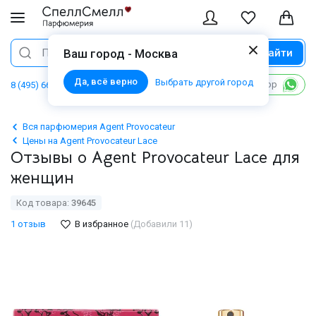
Найти
Поиск
Ваш город - Москва
Да, всё верно
Выбрать другой город
Написать в WhatsApp
8 (495) 668 06 02
Вся парфюмерия Agent Provocateur
Цены на Agent Provocateur Lace
Отзывы о Agent Provocateur Lace для
женщин
Код товара:
39645
1 отзыв
В избранное
(Добавили 11)