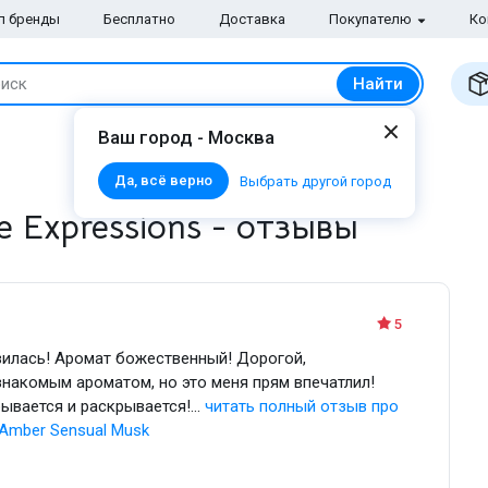
п бренды
Бесплатно
Доставка
Покупателю
Ко
Найти
иск
Ваш город - Москва
Да, всё верно
Выбрать другой город
e Expressions - отзывы
5
ивилась! Аромат божественный! Дорогой,
знакомым ароматом, но это меня прям впечатлил!
вается и раскрывается!...
читать полный
отзыв про
l Amber Sensual Musk