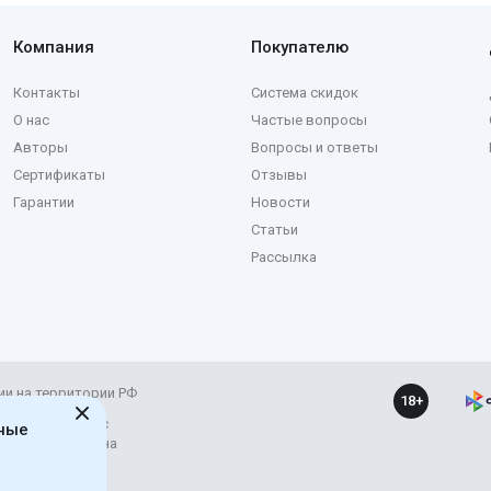
Компания
Покупателю
Контакты
Система скидок
О нас
Частые вопросы
Авторы
Вопросы и ответы
Сертификаты
Отзывы
Гарантии
Новости
Статьи
Рассылка
ии на территории РФ
18+
ние и развитие с
ьные
рес материала на