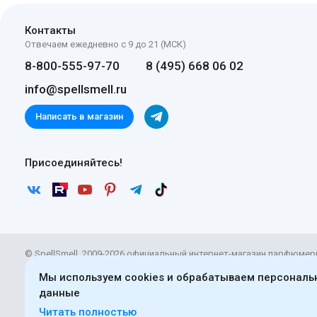
Контакты
Отвечаем ежедневно с 9 до 21 (МСК)
8-800-555-97-70
8 (495) 668 06 02
info@spellsmell.ru
Написать в магазин
Присоединяйтесь!
© SpellSmell, 2009-2026 официальный интернет-магазин парфюмер
Материалы сайта доступны по
лицензии CC BY-SA 4.0
. Использова
Мы используем cookies и обрабатываем персонал
обязательным указанием прямой ссылки на непосредственный ад
данные
нашем сайте.
Читать полностью