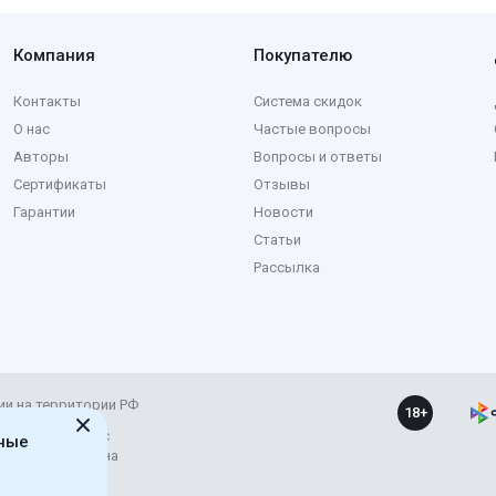
Компания
Покупателю
Контакты
Система скидок
О нас
Частые вопросы
Авторы
Вопросы и ответы
Сертификаты
Отзывы
Гарантии
Новости
Статьи
Рассылка
ии на территории РФ
18+
ние и развитие с
ьные
рес материала на