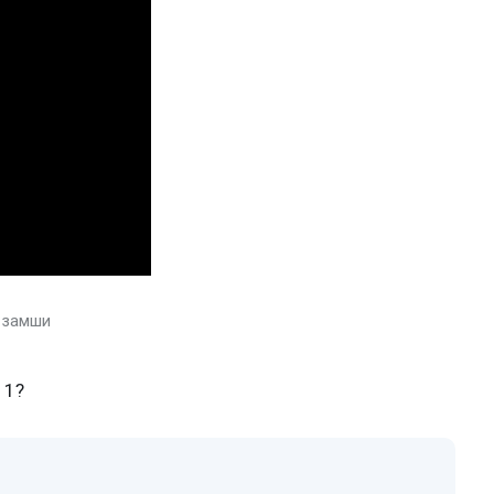
и замши
11?