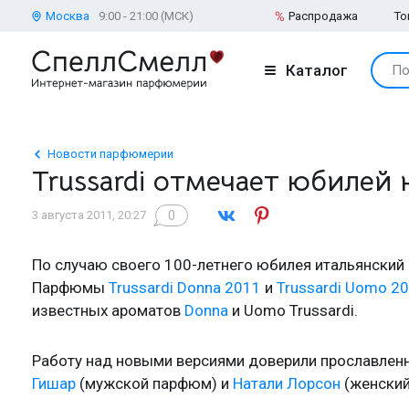
Москва
9:00 - 21:00 (МСК)
Распродажа
То
Каталог
По
Новости парфюмерии
Trussardi отмечает юбилей
0
3 августа 2011, 20:27
По случаю своего 100-летнего юбилея итальянский 
Парфюмы
Trussardi Donna 2011
и
Trussardi Uomo 2
известных ароматов
Donna
и Uomo Trussardi.
Работу над новыми версиями доверили прославле
Гишар
(мужской парфюм) и
Натали Лорсон
(женский