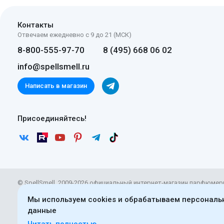
Контакты
Отвечаем ежедневно с 9 до 21 (МСК)
8-800-555-97-70
8 (495) 668 06 02
info@spellsmell.ru
Написать в магазин
Присоединяйтесь!
© SpellSmell, 2009-2026 официальный интернет-магазин парфюмер
Материалы сайта доступны по
лицензии CC BY-SA 4.0
. Использова
Мы используем cookies и обрабатываем персонал
обязательным указанием прямой ссылки на непосредственный ад
данные
нашем сайте.