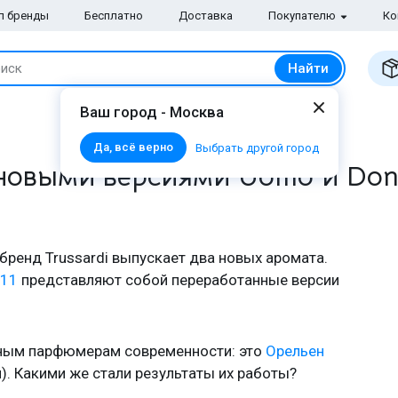
п бренды
Бесплатно
Доставка
Покупателю
Ко
Найти
иск
Ваш город - Москва
Да, всё верно
Выбрать другой город
 новыми версиями Uomo и Donna
бренд Trussardi выпускает два новых аромата.
011
представляют собой переработанные версии
нным парфюмерам современности: это
Орельен
). Какими же стали результаты их работы?