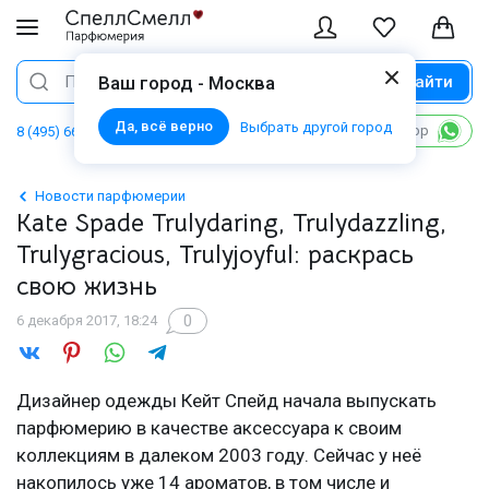
Найти
Поиск
Ваш город - Москва
Да, всё верно
Выбрать другой город
Написать в WhatsApp
8 (495) 668 06 02
Новости парфюмерии
Kate Spade Trulydaring, Trulydazzling,
Trulygracious, Trulyjoyful: раскрась
свою жизнь
0
6 декабря 2017, 18:24
Дизайнер одежды Кейт Спейд начала выпускать
парфюмерию в качестве аксессуара к своим
коллекциям в далеком 2003 году. Сейчас у неё
накопилось уже 14 ароматов, в том числе и