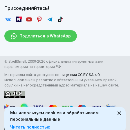
Оплата
Гарантии
Договор оферты
Отзывы
Присоединяйтесь!
Возврат
Согласие на обработку персональных данных
Новости
Пользовательское соглашение
Статьи
Защита персональных данных
Рассылка
Поделиться в WhatsApp
Правила продажи товаров (Постановление Правительства
РФ № 2463)
Парфюмерия оптом
© SpellSmell, 2009-2026 официальный интернет-магазин
Поставщикам
парфюмерии на территории РФ
Материалы сайта доступны по
лицензии CC BY-SA 4.0
.
Использование и развитие с обязательным указанием прямой
ссылки на непосредственный адрес материала на нашем сайте.
Мы используем cookies и обрабатываем
персональные данные
Читать полностью
18+