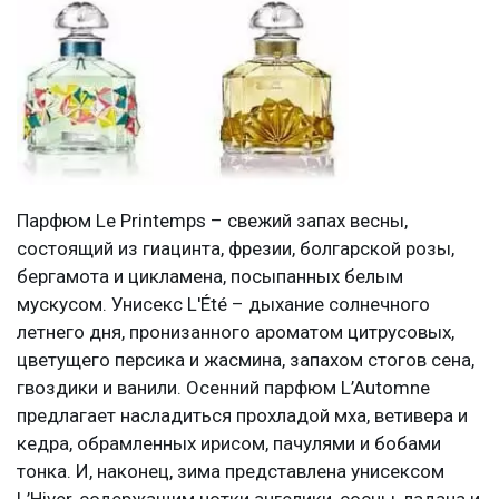
Парфюм Le Printemps – свежий запах весны,
состоящий из гиацинта, фрезии, болгарской розы,
бергамота и цикламена, посыпанных белым
мускусом. Унисекс L'Été – дыхание солнечного
летнего дня, пронизанного ароматом цитрусовых,
цветущего персика и жасмина, запахом стогов сена,
гвоздики и ванили. Осенний парфюм L’Automne
предлагает насладиться прохладой мха, ветивера и
кедра, обрамленных ирисом, пачулями и бобами
тонка. И, наконец, зима представлена унисексом
L’Hiver, содержащим нотки ангелики, сосны, ладана и