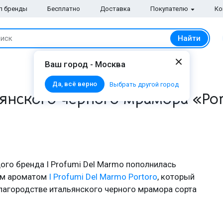
п бренды
Бесплатно
Доставка
Покупателю
Ко
Найти
иск
Ваш город - Москва
Да, всё верно
Выбрать другой город
нского черного мрамора «Port 
ого бренда I Profumi Del Marmo пополнилась
ым ароматом
I Profumi Del Marmo Portoro
, который
благородстве итальянского черного мрамора сорта