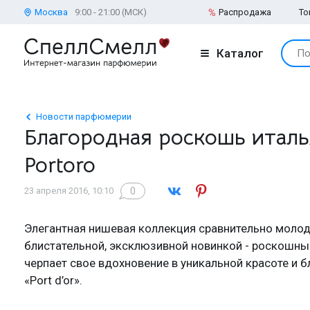
Москва
9:00 - 21:00 (МСК)
Распродажа
То
Каталог
По
Новости парфюмерии
Благородная роскошь италья
Portoro
0
23 апреля 2016, 10:10
Элегантная нишевая коллекция сравнительно молод
блистательной, эксклюзивной новинкой - роскошн
черпает свое вдохновение в уникальной красоте и 
«Port d’or».