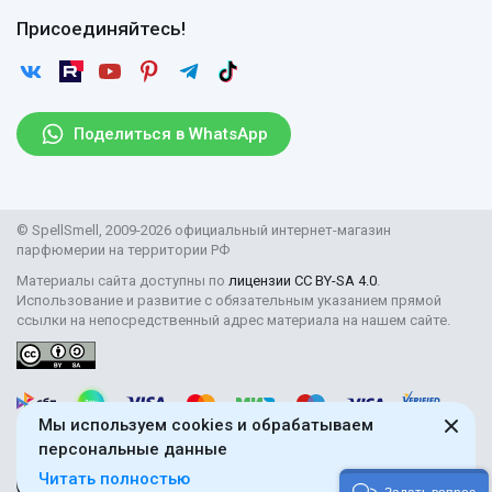
Оплата
Гарантии
Договор оферты
Отзывы
Присоединяйтесь!
Возврат
Согласие на обработку персональных данных
Новости
Пользовательское соглашение
Статьи
Защита персональных данных
Рассылка
Поделиться в WhatsApp
Правила продажи товаров (Постановление Правительства
РФ № 2463)
Парфюмерия оптом
© SpellSmell, 2009-2026 официальный интернет-магазин
Поставщикам
парфюмерии на территории РФ
Материалы сайта доступны по
лицензии CC BY-SA 4.0
.
Использование и развитие с обязательным указанием прямой
ссылки на непосредственный адрес материала на нашем сайте.
Мы используем cookies и обрабатываем
персональные данные
Читать полностью
18+