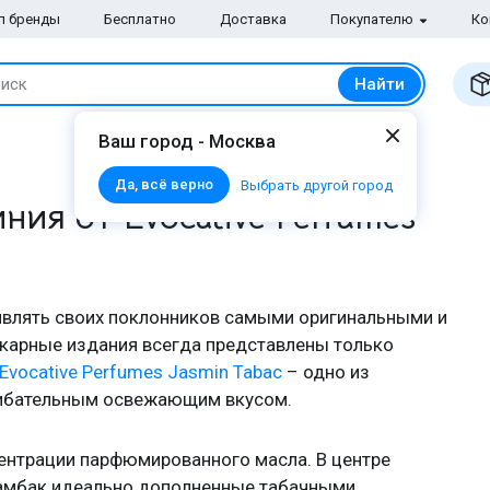
п бренды
Бесплатно
Доставка
Покупателю
Ко
Найти
иск
Ваш город - Москва
Да, всё верно
Выбрать другой город
ия от Evocative Perfumes
дивлять своих поклонников самыми оригинальными и
карные издания всегда представлены только
Evocative Perfumes Jasmin Tabac
– одно из
шибательным освежающим вкусом.
центрации парфюмированного масла. В центре
амбак идеально дополненные табачными,