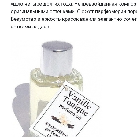
ушло четыре долгих года. Непревзойденная компо
оригинальными оттенками. Сюжет парфюмерии пора
Безумство и яркость красок ванили элегантно соч
нотками ладана.