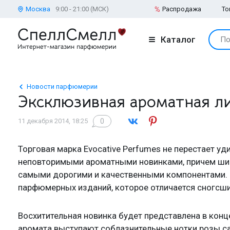
Москва
9:00 - 21:00 (МСК)
Распродажа
То
Каталог
По
Новости парфюмерии
Эксклюзивная ароматная лин
0
11 декабря 2014, 18:25
Торговая марка Evocative Perfumes не перестает у
неповторимыми ароматными новинками, причем ши
самыми дорогими и качественными компонентами.
парфюмерных изданий, которое отличается сногс
Восхитительная новинка будет представлена в кон
аромата выступают соблазнительные нотки розы с