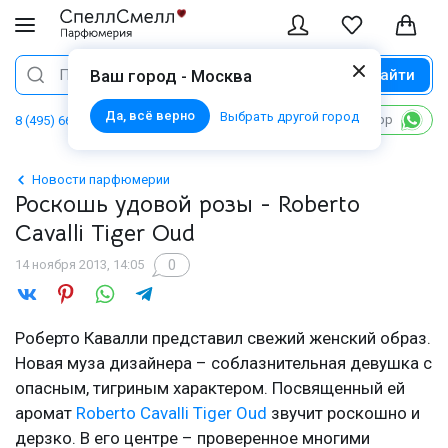
Найти
Поиск
Ваш город - Москва
Да, всё верно
Выбрать другой город
Написать в WhatsApp
8 (495) 668 06 02
Новости парфюмерии
Роскошь удовой розы - Roberto
Cavalli Tiger Oud
0
14 ноября 2013, 14:05
Роберто Кавалли представил свежий женский образ.
Новая муза дизайнера – соблазнительная девушка с
опасным, тигриным характером. Посвященный ей
аромат
Roberto Cavalli Tiger Oud
звучит роскошно и
дерзко. В его центре – проверенное многими