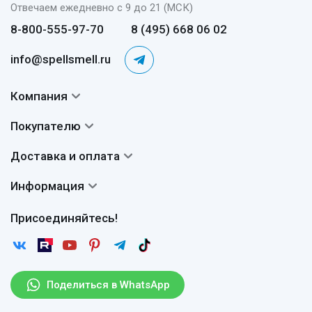
Отвечаем ежедневно с 9 до 21 (МСК)
8-800-555-97-70
8 (495) 668 06 02
info@spellsmell.ru
Компания
Контакты
Покупателю
О нас
Система скидок
Доставка и оплата
Авторы
Частые вопросы
Доставка
Сертификаты
Информация
Вопросы и ответы
Оплата
Гарантии
Договор оферты
Отзывы
Присоединяйтесь!
Возврат
Согласие на обработку персональных данных
Новости
Пользовательское соглашение
Статьи
Защита персональных данных
Рассылка
Поделиться в WhatsApp
Правила продажи товаров (Постановление Правительства
РФ № 2463)