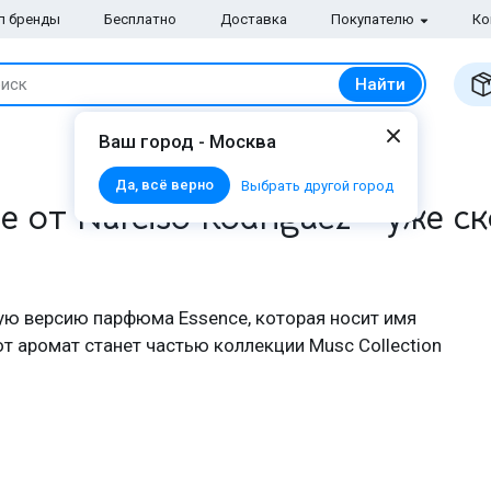
п бренды
Бесплатно
Доставка
Покупателю
Ко
Найти
иск
Ваш город - Москва
Да, всё верно
Выбрать другой город
e от Narciso Rodriguez - уже с
ую версию парфюма Essence, которая носит имя
от аромат станет частью коллекции Musc Collection