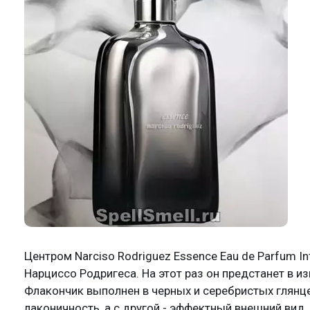
Центром Narciso Rodriguez Essence Eau de Parfum I
Нарциссо Родригеса. На этот раз он предстанет в 
Флакончик выполнен в черных и серебристых глянце
лаконичность, а с другой - эффектный внешний вид. 