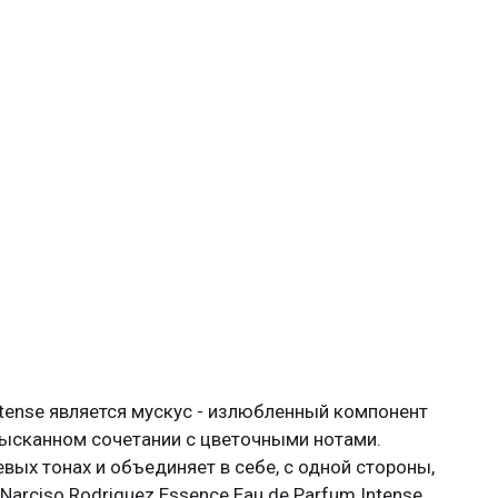
ntense является мускус - излюбленный компонент
изысканном сочетании с цветочными нотами.
вых тонах и объединяет в себе, с одной стороны,
Narciso Rodriguez Essence Eau de Parfum Intense