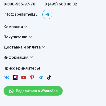
8-800-555-97-70
8 (495) 668 06 02
info@spellsmell.ru
Компания
Контакты
Покупателю
О нас
Система скидок
Доставка и оплата
Авторы
Частые вопросы
Доставка
Сертификаты
Информация
Вопросы и ответы
Оплата
Гарантии
Договор оферты
Отзывы
Присоединяйтесь!
Возврат
Согласие на обработку персональных данных
Новости
Пользовательское соглашение
Статьи
Защита персональных данных
Рассылка
Поделиться в WhatsApp
Правила продажи товаров (Постановление Правительства
РФ № 2463)