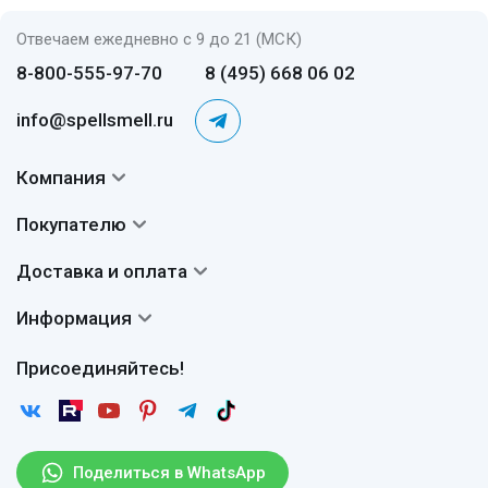
Отвечаем ежедневно с 9 до 21 (МСК)
8-800-555-97-70
8 (495) 668 06 02
info@spellsmell.ru
Компания
Контакты
Покупателю
О нас
Система скидок
Доставка и оплата
Авторы
Частые вопросы
Доставка
Сертификаты
Информация
Вопросы и ответы
Оплата
Гарантии
Договор оферты
Отзывы
Присоединяйтесь!
Возврат
Согласие на обработку персональных данных
Новости
Пользовательское соглашение
Статьи
Защита персональных данных
Рассылка
Поделиться в WhatsApp