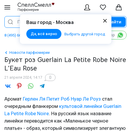
Найти
Поиск
Ваш город - Москва
Да, всё верно
Выбрать другой город
Написать в WhatsApp
8 (495) 668 06 02
Новости парфюмерии
Букет роз Guerlain La Petite Robe Noire
L’Eau Rose
0
21 апреля 2024, 14:17
Аромат
Герлен Ля Петит Роб Нуар Ле Роуз
стал
очередным фланкером
культовой линейки Guerlain
La Petite Robe Noire
. На русский язык название
линейки переводится как «Маленькое черное
платье» - образ, который символизирует элегантную