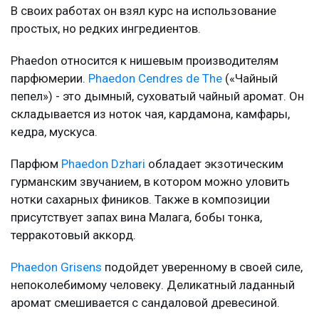
В своих работах он взял курс на использование
простых, но редких ингредиентов.
Phaedon относится к нишевым производителям
парфюмерии.
Phaedon Cendres de The
(«Чайный
пепел») - это дымный, суховатый чайный аромат. Он
складывается из ноток чая, кардамона, камфары,
кедра, мускуса.
Парфюм
Phaedon Dzhari
обладает экзотическим
гурманским звучанием, в котором можно уловить
нотки сахарных фиников. Также в композиции
присутствует запах вина Малага, бобы тонка,
терракотовый аккорд.
Phaedon Grisens
подойдет уверенному в своей силе,
непоколебимому человеку. Деликатный ладанный
аромат смешивается с сандаловой древесиной.