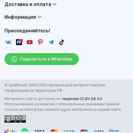
Система скидок
Доставка и оплата
Авторы
Частые вопросы
Доставка
Сертификаты
Информация
Вопросы и ответы
Оплата
Гарантии
Договор оферты
Отзывы
Присоединяйтесь!
Возврат
Согласие на обработку персональных данных
Новости
Пользовательское соглашение
Статьи
Защита персональных данных
Рассылка
Поделиться в WhatsApp
Правила продажи товаров (Постановление Правительства
РФ № 2463)
Парфюмерия оптом
© SpellSmell, 2009-2026 официальный интернет-магазин
Поставщикам
парфюмерии на территории РФ
Материалы сайта доступны по
лицензии CC BY-SA 4.0
.
Использование и развитие с обязательным указанием прямой
ссылки на непосредственный адрес материала на нашем сайте.