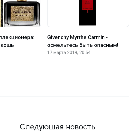
ллекционера:
Givenchy Myrrhe Carmin -
С
скошь
осмельтесь быть опасным!
д
17 марта 2019, 20:54
18
Следующая новость