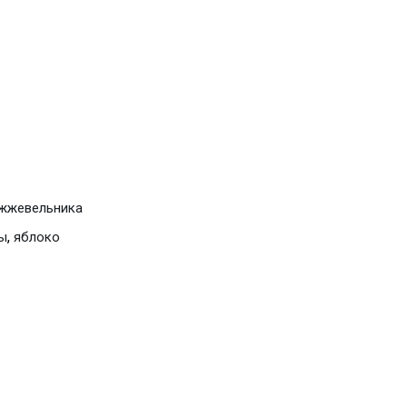
жжевельника
,
ы
яблоко