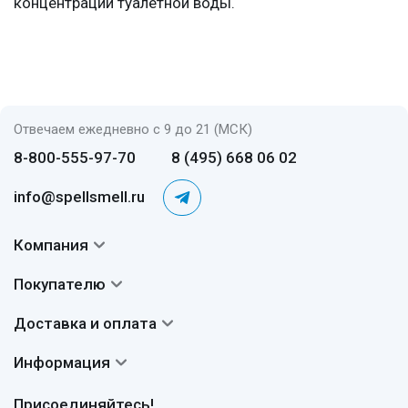
концентрации туалетной воды.
Отвечаем ежедневно с 9 до 21 (МСК)
8-800-555-97-70
8 (495) 668 06 02
info@spellsmell.ru
Компания
Контакты
Покупателю
О нас
Система скидок
Доставка и оплата
Авторы
Частые вопросы
Доставка
Сертификаты
Информация
Вопросы и ответы
Оплата
Гарантии
Договор оферты
Отзывы
Присоединяйтесь!