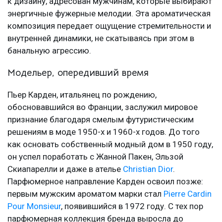
к дизайну, адресован мужчинам, которые выбирают
энергичные фужерные мелодии. Эта ароматическая
композиция передает ощущение стремительности и
внутренней динамики, не скатываясь при этом в
банальную агрессию.
Модельер, опередивший время
Пьер Карден, итальянец по рождению,
обосновавшийся во Франции, заслужил мировое
признание благодаря смелым футуристическим
решениям в моде 1950-х и 1960-х годов. До того
как основать собственный модный дом в 1950 году,
он успел поработать с Жанной Пакен, Эльзой
Скиапарелли и даже в ателье
Christian Dior
.
Парфюмерное направление Карден освоил позже:
первым мужским ароматом марки стал
Pierre Cardin
Pour Monsieur
, появившийся в 1972 году. С тех пор
парфюмерная коллекция бренда выросла до