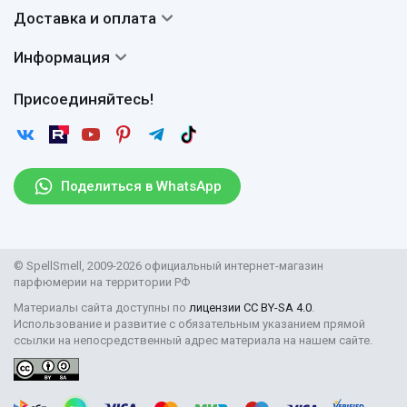
Система скидок
Доставка и оплата
Авторы
Частые вопросы
Доставка
Сертификаты
Информация
Вопросы и ответы
Оплата
Гарантии
Договор оферты
Отзывы
Присоединяйтесь!
Возврат
Согласие на обработку персональных данных
Новости
Пользовательское соглашение
Статьи
Защита персональных данных
Рассылка
Поделиться в WhatsApp
Правила продажи товаров (Постановление Правительства
РФ № 2463)
Парфюмерия оптом
© SpellSmell, 2009-2026 официальный интернет-магазин
Поставщикам
парфюмерии на территории РФ
Материалы сайта доступны по
лицензии CC BY-SA 4.0
.
Использование и развитие с обязательным указанием прямой
ссылки на непосредственный адрес материала на нашем сайте.