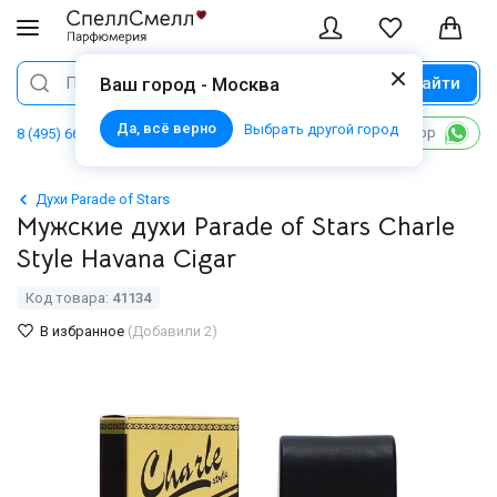
Найти
Поиск
Ваш город - Москва
Да, всё верно
Выбрать другой город
Написать в WhatsApp
8 (495) 668 06 02
Духи Parade of Stars
Мужские духи Parade of Stars Charle
Style Havana Cigar
Код товара:
41134
В избранное
(Добавили 2)