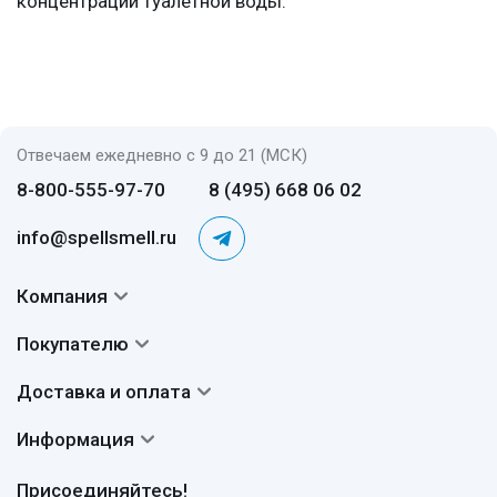
концентрации туалетной воды.
Отвечаем ежедневно с 9 до 21 (МСК)
8-800-555-97-70
8 (495) 668 06 02
info@spellsmell.ru
Компания
Контакты
Покупателю
О нас
Система скидок
Доставка и оплата
Авторы
Частые вопросы
Доставка
Сертификаты
Информация
Вопросы и ответы
Оплата
Гарантии
Договор оферты
Отзывы
Присоединяйтесь!
Возврат