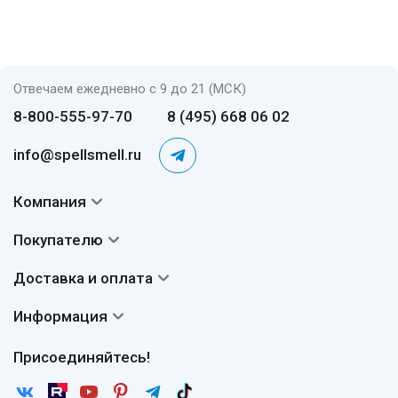
Отвечаем ежедневно с 9 до 21 (МСК)
8-800-555-97-70
8 (495) 668 06 02
info@spellsmell.ru
Компания
Контакты
Покупателю
О нас
Система скидок
Доставка и оплата
Авторы
Частые вопросы
Доставка
Сертификаты
Информация
Вопросы и ответы
Оплата
Гарантии
Договор оферты
Отзывы
Присоединяйтесь!
Возврат
Согласие на обработку персональных данных
Новости