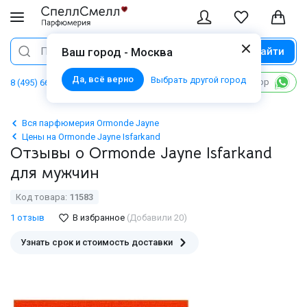
Найти
Поиск
Ваш город - Москва
Да, всё верно
Выбрать другой город
Написать в WhatsApp
8 (495) 668 06 02
Вся парфюмерия Ormonde Jayne
Цены на Ormonde Jayne Isfarkand
Отзывы о Ormonde Jayne Isfarkand
для мужчин
Код товара:
11583
1 отзыв
В избранное
(Добавили 20)
Узнать срок и стоимость доставки