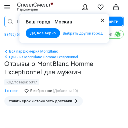
Найти
Поиск
Ваш город - Москва
Да, всё верно
Выбрать другой город
Написать в WhatsApp
8 (495) 668 06 02
Вся парфюмерия MontBlanc
Цены на MontBlanc Homme Exceptionnel
Отзывы о MontBlanc Homme
Exceptionnel для мужчин
Код товара:
5317
1 отзыв
В избранное
(Добавили 10)
Узнать срок и стоимость доставки