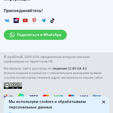
Вопросы и ответы
Оплата
Гарантии
Договор оферты
Отзывы
Присоединяйтесь!
Возврат
Согласие на обработку персональных данных
Новости
Пользовательское соглашение
Статьи
Защита персональных данных
Рассылка
Поделиться в WhatsApp
Правила продажи товаров (Постановление Правительства
РФ № 2463)
Парфюмерия оптом
© SpellSmell, 2009-2026 официальный интернет-магазин
Поставщикам
парфюмерии на территории РФ
Материалы сайта доступны по
лицензии CC BY-SA 4.0
.
Использование и развитие с обязательным указанием прямой
ссылки на непосредственный адрес материала на нашем сайте.
Мы используем cookies и обрабатываем
персональные данные