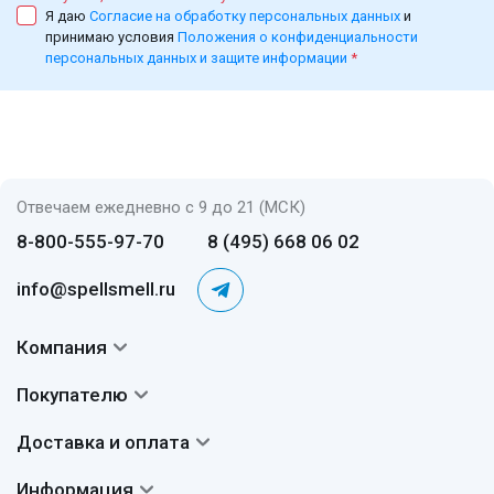
Я даю
Согласие на обработку персональных данных
и
принимаю условия
Положения о конфиденциальности
персональных данных и защите информации
*
Отвечаем ежедневно с 9 до 21 (МСК)
8-800-555-97-70
8 (495) 668 06 02
info@spellsmell.ru
Компания
Контакты
Покупателю
О нас
Система скидок
Доставка и оплата
Авторы
Частые вопросы
Доставка
Сертификаты
Информация