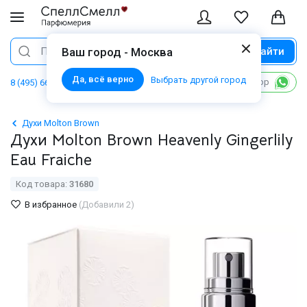
Найти
Поиск
Ваш город - Москва
Да, всё верно
Выбрать другой город
Написать в WhatsApp
8 (495) 668 06 02
Духи Molton Brown
Духи Molton Brown Heavenly Gingerlily
Eau Fraiche
Код товара:
31680
В избранное
(Добавили 2)