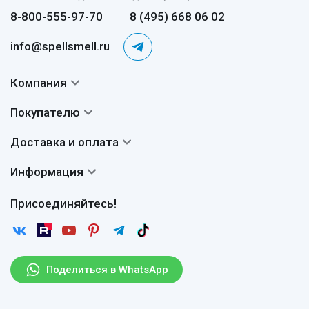
8-800-555-97-70
8 (495) 668 06 02
info@spellsmell.ru
Компания
Контакты
Покупателю
О нас
Система скидок
Доставка и оплата
Авторы
Частые вопросы
Доставка
Сертификаты
Информация
Вопросы и ответы
Оплата
Гарантии
Договор оферты
Отзывы
Присоединяйтесь!
Возврат
Согласие на обработку персональных данных
Новости
Пользовательское соглашение
Статьи
Защита персональных данных
Рассылка
Поделиться в WhatsApp
Правила продажи товаров (Постановление Правительства
РФ № 2463)