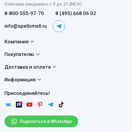
Отвечаем ежедневно с 9 до 21 (МСК)
8-800-555-97-70
8 (495) 668 06 02
info@spellsmell.ru
Компания
Контакты
Покупателю
О нас
Система скидок
Доставка и оплата
Авторы
Частые вопросы
Доставка
Сертификаты
Информация
Вопросы и ответы
Оплата
Гарантии
Договор оферты
Отзывы
Присоединяйтесь!
Возврат
Согласие на обработку персональных данных
Новости
Пользовательское соглашение
Статьи
Защита персональных данных
Рассылка
Поделиться в WhatsApp
Правила продажи товаров (Постановление Правительства
РФ № 2463)