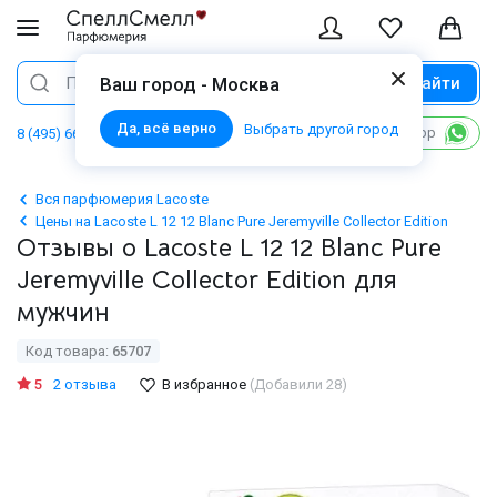
Найти
Поиск
Ваш город - Москва
Да, всё верно
Выбрать другой город
Написать в WhatsApp
8 (495) 668 06 02
Вся парфюмерия Lacoste
Цены на Lacoste L 12 12 Blanc Pure Jeremyville Collector Edition
Отзывы о Lacoste L 12 12 Blanc Pure
Jeremyville Collector Edition для
мужчин
Код товара:
65707
5
2 отзыва
В избранное
(Добавили 28)