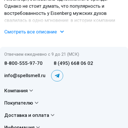
Однако не стоит думать, что популярность и
востребованность у Eisenberg мужских духов
свалилась в одно мгновение: в истории компании
было достаточно трудностей и подводных камней.
Смотреть все описание
У истоков
В начале этого долгого пути лежала мечта одного
Отвечаем ежедневно с 9 до 21 (МСК)
человека - Жозе Айзенберга. Изначально маэстро
8-800-555-97-70
8 (495) 668 06 02
занимался изучением и разработкой новых женских
и мужских косметических продуктов. Уходовые
info@spellsmell.ru
средства от Jose Isenberg (таково было первое имя
этой компании) довольно быстро завоевали
Компания
неплохую репутацию и стали пользоваться спросом
Контакты
европейских модников и модниц, стремившихся
Покупателю
О нас
первыми купить новинки бренда.
Система скидок
Доставка и оплата
Авторы
Частые вопросы
Постепенно слава о компании распространилась
Доставка
Сертификаты
Информация