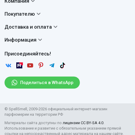
Компания
Контакты
Покупателю
О нас
Система скидок
Доставка и оплата
Авторы
Частые вопросы
Доставка
Сертификаты
Информация
Вопросы и ответы
Оплата
Гарантии
Договор оферты
Отзывы
Присоединяйтесь!
Возврат
Согласие на обработку персональных данных
Новости
Пользовательское соглашение
Статьи
Защита персональных данных
Рассылка
Поделиться в WhatsApp
Правила продажи товаров (Постановление Правительства
РФ № 2463)
Парфюмерия оптом
© SpellSmell, 2009-2026 официальный интернет-магазин
Поставщикам
парфюмерии на территории РФ
Материалы сайта доступны по
лицензии CC BY-SA 4.0
.
Использование и развитие с обязательным указанием прямой
ссылки на непосредственный адрес материала на нашем сайте.