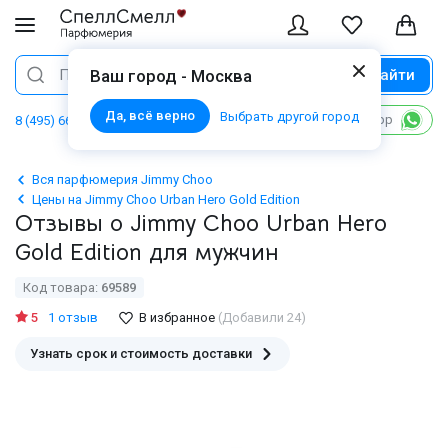
Найти
Поиск
Ваш город - Москва
Да, всё верно
Выбрать другой город
Написать в WhatsApp
8 (495) 668 06 02
Вся парфюмерия Jimmy Choo
Цены на Jimmy Choo Urban Hero Gold Edition
Отзывы о Jimmy Choo Urban Hero
Gold Edition для мужчин
Код товара:
69589
5
1 отзыв
В избранное
(Добавили 24)
Узнать срок и стоимость доставки