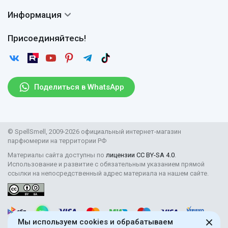
Частые вопросы
Доставка
Сертификаты
Информация
Вопросы и ответы
Оплата
Гарантии
Договор оферты
Отзывы
Присоединяйтесь!
Возврат
Согласие на обработку персональных данных
Новости
Пользовательское соглашение
Статьи
Защита персональных данных
Рассылка
Поделиться в WhatsApp
Правила продажи товаров (Постановление Правительства
РФ № 2463)
Парфюмерия оптом
© SpellSmell, 2009-2026 официальный интернет-магазин
Поставщикам
парфюмерии на территории РФ
Материалы сайта доступны по
лицензии CC BY-SA 4.0
.
Использование и развитие с обязательным указанием прямой
ссылки на непосредственный адрес материала на нашем сайте.
Мы используем cookies и обрабатываем