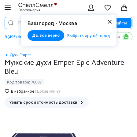
Найти
Поиск
Ваш город - Москва
Да, всё верно
Выбрать другой город
Написать в WhatsApp
8 (495) 668 06 02
Духи Emper
Мужские духи Emper Epic Adventure
Bleu
Код товара:
76087
В избранное
(Добавили 9)
Узнать срок и стоимость доставки