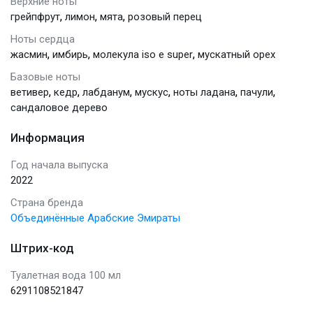
Верхние ноты
,
,
,
грейпфрут
лимон
мята
розовый перец
Ноты сердца
,
,
,
жасмин
имбирь
молекула iso e super
мускатный орех
Базовые ноты
,
,
,
,
,
,
ветивер
кедр
лабданум
мускус
ноты ладана
пачули
сандаловое дерево
Информация
Год начала выпуска
2022
Страна бренда
Объединённые Арабские Эмираты
Штрих-код
Туалетная вода 100 мл
6291108521847