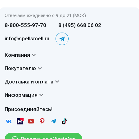
Отвечаем ежедневно с 9 до 21 (МСК)
8-800-555-97-70
8 (495) 668 06 02
info@spellsmell.ru
Компания
Контакты
Покупателю
О нас
Система скидок
Доставка и оплата
Авторы
Частые вопросы
Доставка
Сертификаты
Информация
Вопросы и ответы
Оплата
Гарантии
Договор оферты
Отзывы
Присоединяйтесь!
Возврат
Согласие на обработку персональных данных
Новости
Пользовательское соглашение
Статьи
Защита персональных данных
Рассылка
Поделиться в WhatsApp