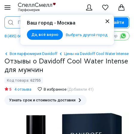
Найти
Поиск
Ваш город - Москва
Да, всё верно
Выбрать другой город
Написать в WhatsApp
8 (495) 668 06 02
Вся парфюмерия Davidoff
Цены на Davidoff Cool Water Intense
Отзывы о Davidoff Cool Water Intense
для мужчин
Код товара:
62755
5
4 отзыва
В избранное
(Добавили 41)
Узнать срок и стоимость доставки