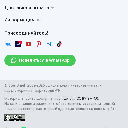
О нас
Система скидок
Доставка и оплата
Авторы
Частые вопросы
Доставка
Сертификаты
Информация
Вопросы и ответы
Оплата
Гарантии
Договор оферты
Отзывы
Присоединяйтесь!
Возврат
Согласие на обработку персональных данных
Новости
Пользовательское соглашение
Статьи
Защита персональных данных
Рассылка
Поделиться в WhatsApp
Правила продажи товаров (Постановление Правительства
РФ № 2463)
Парфюмерия оптом
© SpellSmell, 2009-2026 официальный интернет-магазин
Поставщикам
парфюмерии на территории РФ
Материалы сайта доступны по
лицензии CC BY-SA 4.0
.
Использование и развитие с обязательным указанием прямой
ссылки на непосредственный адрес материала на нашем сайте.