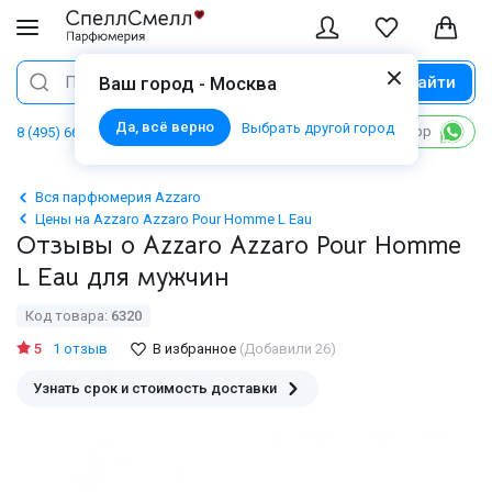
Найти
Поиск
Ваш город - Москва
Да, всё верно
Выбрать другой город
Написать в WhatsApp
8 (495) 668 06 02
Вся парфюмерия Azzaro
Цены на Azzaro Azzaro Pour Homme L Eau
Отзывы о Azzaro Azzaro Pour Homme
L Eau для мужчин
Код товара:
6320
5
1 отзыв
В избранное
(Добавили 26)
Узнать срок и стоимость доставки