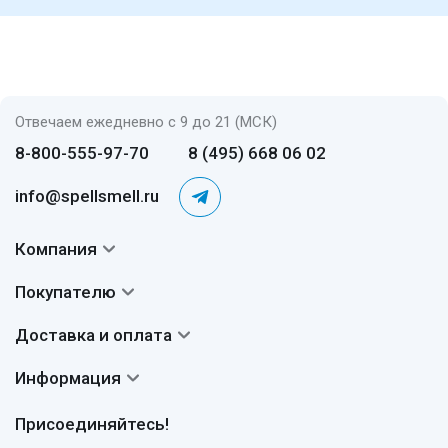
Отвечаем ежедневно с 9 до 21 (МСК)
8-800-555-97-70
8 (495) 668 06 02
info@spellsmell.ru
Компания
Контакты
Покупателю
О нас
Система скидок
Доставка и оплата
Авторы
Частые вопросы
Доставка
Сертификаты
Информация
Вопросы и ответы
Оплата
Гарантии
Договор оферты
Отзывы
Присоединяйтесь!
Возврат
Согласие на обработку персональных данных